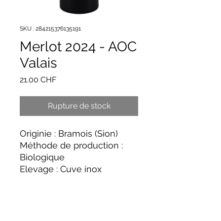
SKU : 284215376135191
Merlot 2024 - AOC
Valais
Prix
21.00 CHF
Rupture de stock
Originie : Bramois (Sion)
Méthode de production :
Biologique
Elevage : Cuve inox
Le Merlot libère des arômes
puissants de fruits rouges